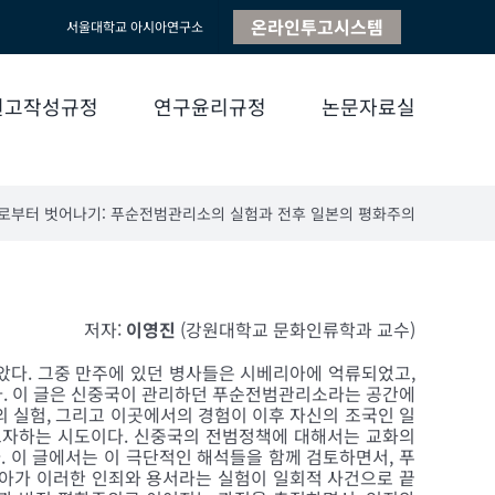
온라인투고시스템
서울대학교 아시아연구소
원고작성규정
연구윤리규정
논문자료실
로부터 벗어나기: 푸순전범관리소의 실험과 전후 일본의 평화주의
저자:
이영진
(강원대학교 문화인류학과 교수)
았다. 그중 만주에 있던 병사들은 시베리아에 억류되었고,
었다. 이 글은 신중국이 관리하던 푸순전범관리소라는 공간에
 희유의 실험, 그리고 이곳에서의 경험이 이후 자신의 조국인 일
고자하는 시도이다. 신중국의 전범정책에 대해서는 교화의
. 이 글에서는 이 극단적인 해석들을 함께 검토하면서, 푸
나아가 이러한 인죄와 용서라는 실험이 일회적 사건으로 끝