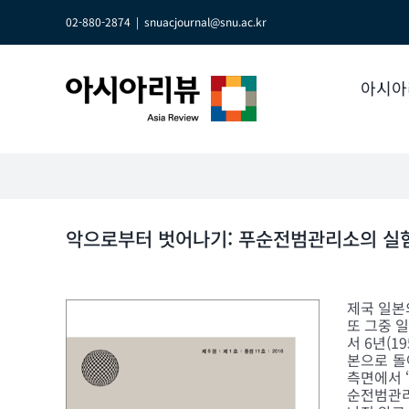
Skip
to
02-880-2874
|
snuacjournal@snu.ac.kr
content
아시아
악으로부터 벗어나기: 푸순전범관리소의 실
제국 일본
또 그중 
서 6년(1
본으로 돌
측면에서 
순전범관리