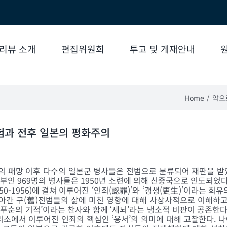
리뷰 소개
편집위원회
투고 및 게재안내
Home
악으
험과 전후 일본의 평화주의
의 패망 이후 다수의 일본군 병사들은 전범으로 분류되어 재판을 받
일부인 969명의 병사들은 1950년 소련에 의해 신중국으로 인도되
950-1956)에 걸쳐 이루어진 ‘인죄(認罪)’와 ‘갱생(更生)’이라는
아간 구(舊)전범들의 삶에 미친 영향에 대해 사상사적으로 이해하
‘푸순의 기적’이라는 찬사와 함께 ‘세뇌’라는 냉소적 비판이 공존한다
소에서 이루어진 인죄의 핵심인 ‘용서’의 의미에 대해 고찰한다. 