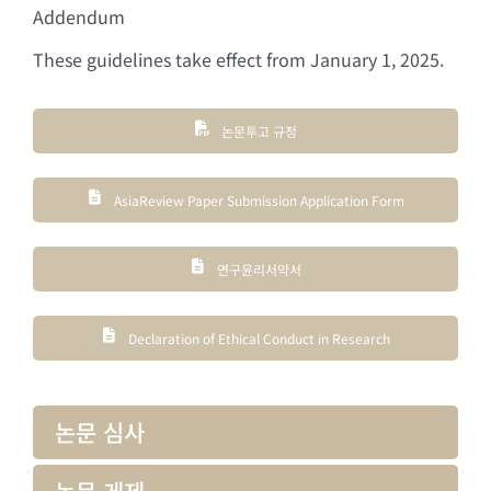
Addendum
These guidelines take effect from January 1, 2025.
논문투고 규정
AsiaReview Paper Submission Application Form
연구윤리서약서
Declaration of Ethical Conduct in Research
논문 심사