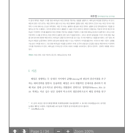
Page
1
/
34
Zoom
100%