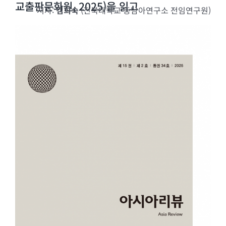
교출판문화원, 2025)을 읽고
저자:
김희숙
(전북대학교 동남아연구소 전임연구원)