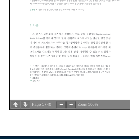
Page
1
/
40
Zoom
100%